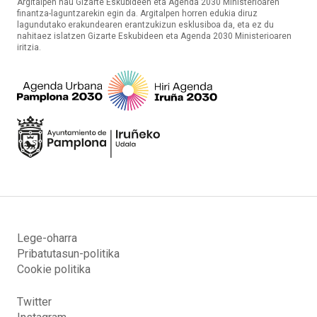
Argitalpen hau Gizarte Eskubideen eta Agenda 2030 Ministerioaren
finantza-laguntzarekin egin da. Argitalpen horren edukia diruz
lagundutako erakundearen erantzukizun esklusiboa da, eta ez du
nahitaez islatzen Gizarte Eskubideen eta Agenda 2030 Ministerioaren
iritzia.
Lege-oharra
Pribatutasun-politika
Cookie politika
Twitter