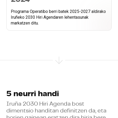
Programa Operatibo berri batek 2025-2027 aldirako
Iruñeko 2030 Hiri Agendaren lehentasunak
markatzen ditu.
5 neurri handi
Iruña 2030 Hiri Agenda bost
dimentsio handitan definitzen da, eta
horien gainean eratzen dira hiria bere