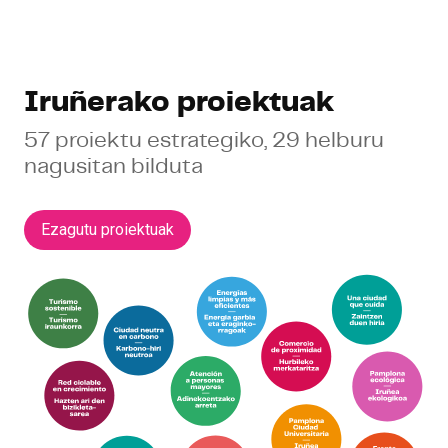
Iruñerako proiektuak
57 proiektu estrategiko, 29 helburu
nagusitan bilduta
Ezagutu proiektuak