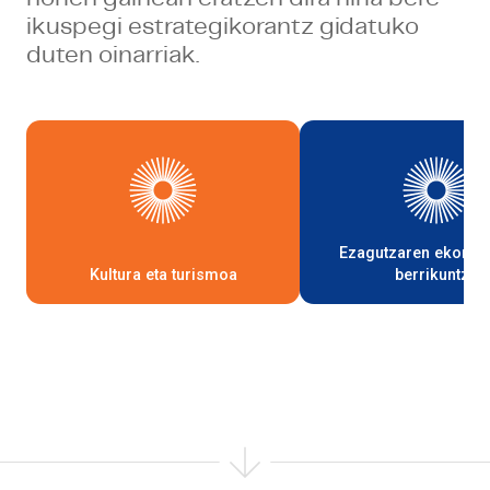
ikuspegi estrategikorantz gidatuko
duten oinarriak.
Ezagutzaren ekonom
Kultura eta turismoa
berrikuntza