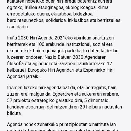
kalitatea hobetuko duen hiri-eredu baterantz aurrera
egiteko, Iruñea atseginagoa, ekologikoagoa, klima
errespetatuko duena, ekitatiboa, bidezkoa,
berdintasunezkoa, solidarioa, inklusiboa eta berritzailea
izan dadin.
Iruña 2030 Hiri Agenda 2021eko apirilean onartu zen,
herritarrek eta 100 erakunde instituzional, sozial eta
ekonomikok baino gehiagok parte hartu duten talde-lan
luzearen ondoren, Nazio Batuen 2030 Agendaren
filosofia eta aginduei eta Garapen Iraunkorrerako 17
helburuei, Europako Hiri Agendari eta Espainiako Hiri
Agendari jarraiki.
Irismen luzeko hiri-agenda bat da, eta, horregatik, hain
zuzen ere, malgua da. Egoeraren eta aukeraren arabera,
57 proiektu estrategiko garatuko dira, 5 dimentsio
handiren esparruan definitzen diren 29 helburu nagusitan
bilduta.
Agenda honek zeharkako printzipioetan oinarrituta lan
egiten du, bere proiektuak gauzatzeko berdintasun eta