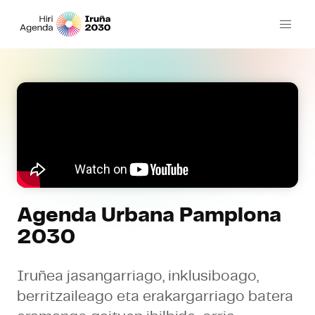
Agenda Urbana Pamplona
2030
Iruñea jasangarriago, inklusiboago,
berritzaileago eta erakargarriago batera