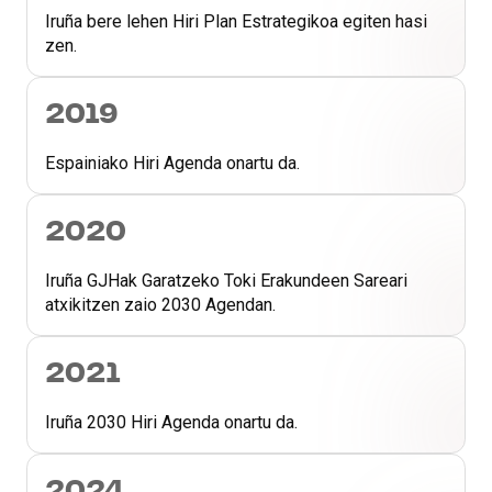
Iruña bere lehen Hiri Plan Estrategikoa egiten hasi
zen.
2019
Espainiako Hiri Agenda onartu da.
2020
Iruña GJHak Garatzeko Toki Erakundeen Sareari
atxikitzen zaio 2030 Agendan.
2021
Iruña 2030 Hiri Agenda onartu da.
2024