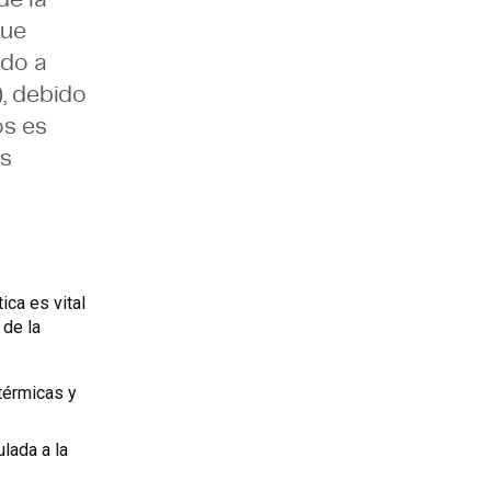
que
ado a
), debido
os es
os
ica es vital
 de la
térmicas y
ulada a la