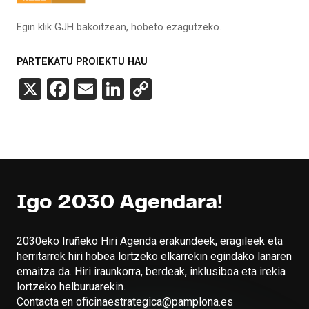
Egin klik GJH bakoitzean, hobeto ezagutzeko.
PARTEKATU PROIEKTU HAU
X
Facebook
Email
LinkedIn
Copy
Link
Igo 2030 Agendara!
2030eko Iruñeko Hiri Agenda erakundeek, eragileek eta
herritarrek hiri hobea lortzeko elkarrekin egindako lanaren
emaitza da. Hiri iraunkorra, berdeak, inklusiboa eta irekia
lortzeko helburuarekin.
Contacta en oficinaestrategica@pamplona.es